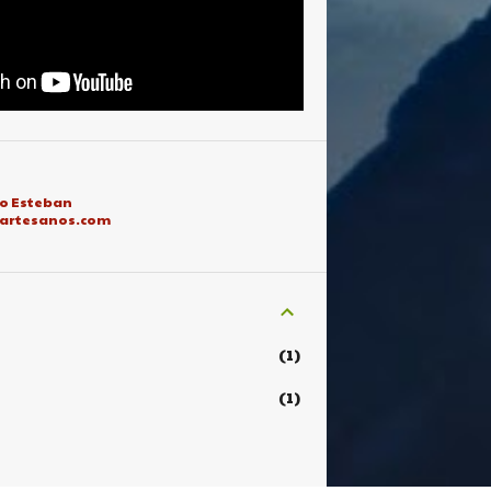
o Esteban
rartesanos.com
1
1
2
1