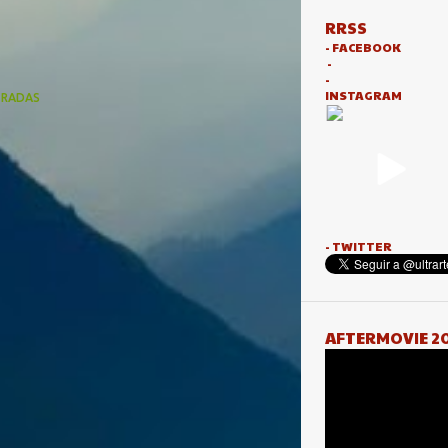
RRSS
- FACEBOOK
-
-
INSTAGRAM
TRADAS
- TWITTER
AFTERMOVIE 2