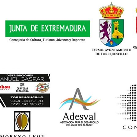
1
3
1
1
1
3
1
1
1
7
1