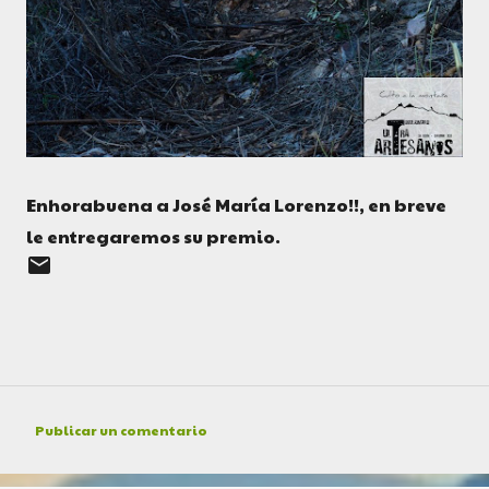
Enhorabuena a José María Lorenzo!!, en breve
le entregaremos su premio.
Publicar un comentario
C
o