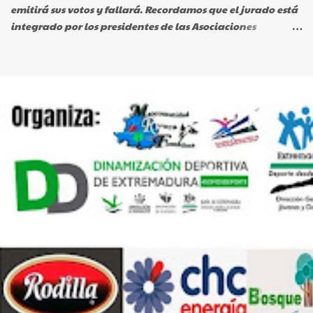
emitirá sus votos y fallará. Recordamos que el jurado está
diez de la mañana. La prueba Artetrail que este año se
integrado por los presidentes de las Asociaciones
recortó como todas en kilometraje, no perdió sus señas...
Deportivas Torrejoncillanas.