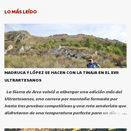
m
e
LO MÁS LEÍDO
n
t
a
r
i
o
s
MADRUGA Y LÓPEZ SE HACEN CON LA TINAJA EN EL XVII
ULTRARTESANOS
La Sierra de Arco volvió a albergar una edición más del
Ultrartesanos, una carrera por montaña formada por
hasta tres pruebas competitivas y una ruta senderista que
disfrutaron de una temperatura perfecta para un día que
quedará en el recuerdo para los casi 300 participantes
que pudieron disfrutar de la experiencia de Ultrartesanos.