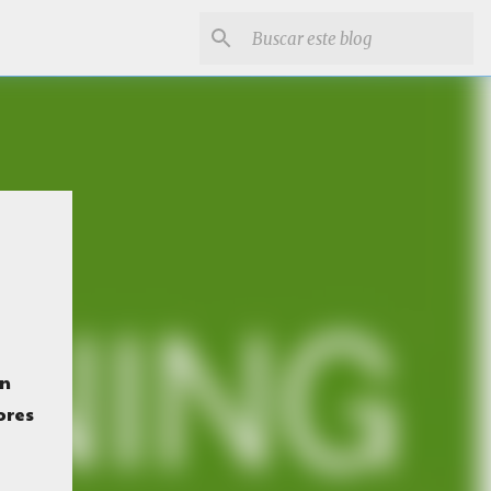
ón
ores