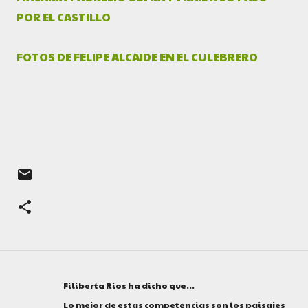
POR EL CASTILLO
FOTOS DE FELIPE ALCAIDE EN EL CULEBRERO
Filiberta Rios ha dicho que…
C
o
Lo mejor de estas competencias son los paisajes