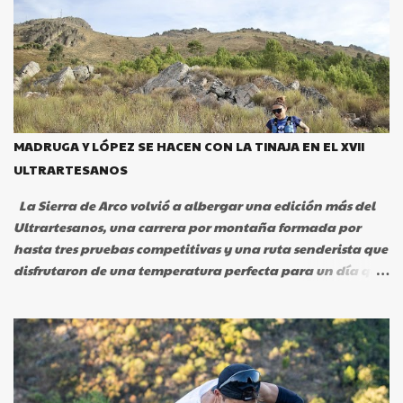
MADRUGA Y LÓPEZ SE HACEN CON LA TINAJA EN EL XVII
ULTRARTESANOS
La Sierra de Arco volvió a albergar una edición más del
Ultrartesanos, una carrera por montaña formada por
hasta tres pruebas competitivas y una ruta senderista que
disfrutaron de una temperatura perfecta para un día que
quedará en el recuerdo para los casi 300 participantes
que pudieron disfrutar de la experiencia de Ultrartesanos.
La prueba arrancaba a las 8 de la mañana con la salida
de la prueba larga de 36 kilómetros, Artetrail que daba el
pistoletazo en Portezuelo y a la que le siguieron de forma
sucesiva la ruta senderista en Cañaveral, la prueba Trail