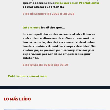
que me recuerdan a
vista aerea en Pto Vallarta
m
es una buena experiencia
e
7 de diciembre de 2021 a las 2:28
n
t
a
intercrono
ha dicho que…
r
Los competidores de carreras al aire libre se
i
enfrentan a diversos desafíos en su camino
o
hacia la meta, desde terrenos accidentados
s
hasta cambios climáticos impredecibles. Sin
embargo, su pasión por la competición y la
superación personal los impulsa a seguir
adelante.
6 de junio de 2023 a las 10:19
Publicar un comentario
LO MÁS LEÍDO