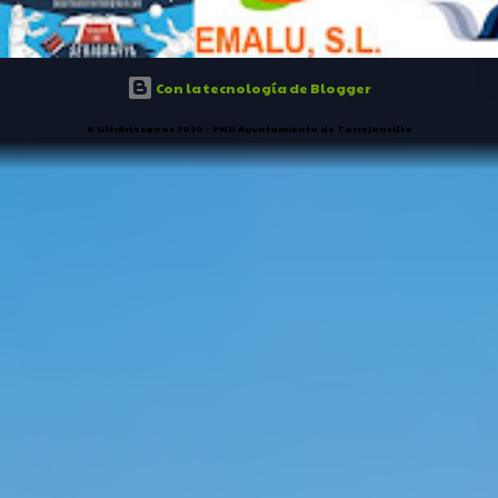
Con la tecnología de Blogger
® UltrArtesanos 2020 - PMD Ayuntamiento de Torrejoncillo