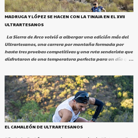
MADRUGA Y LÓPEZ SE HACEN CON LA TINAJA EN EL XVII
ULTRARTESANOS
La Sierra de Arco volvió a albergar una edición más del
Ultrartesanos, una carrera por montaña formada por
hasta tres pruebas competitivas y una ruta senderista que
disfrutaron de una temperatura perfecta para un día que
quedará en el recuerdo para los casi 300 participantes
que pudieron disfrutar de la experiencia de Ultrartesanos.
La prueba arrancaba a las 8 de la mañana con la salida
de la prueba larga de 36 kilómetros, Artetrail que daba el
pistoletazo en Portezuelo y a la que le siguieron de forma
sucesiva la ruta senderista en Cañaveral, la prueba Trail
de 23 kilómetros en Pedroso de Acím y el Cross de 8
kilómetros en la finca la Golosilla.h El espectáculo estaba
garantizado y vaya que si lo dieron los participantes que
EL CAMALEÓN DE ULTRARTESANOS
pudieron disfrutar del paso por el Castillo de Marmionda,