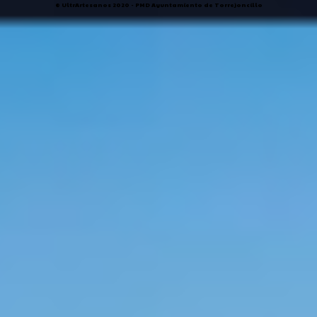
® UltrArtesanos 2020 - PMD Ayuntamiento de Torrejoncillo