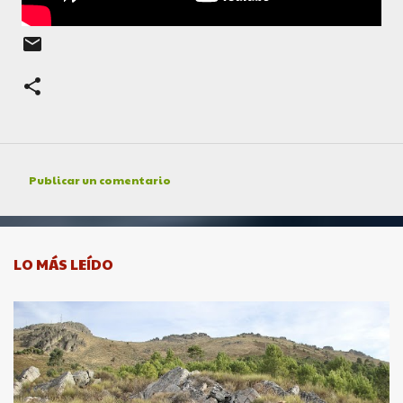
Publicar un comentario
C
o
m
e
LO MÁS LEÍDO
n
t
a
r
i
o
s